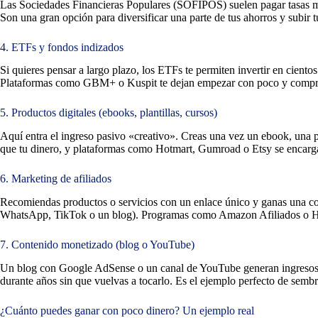
Las Sociedades Financieras Populares (SOFIPOS) suelen pagar tasas más
Son una gran opción para diversificar una parte de tus ahorros y subir
4. ETFs y fondos indizados
Si quieres pensar a largo plazo, los ETFs te permiten invertir en cie
Plataformas como GBM+ o Kuspit te dejan empezar con poco y comprar
5. Productos digitales (ebooks, plantillas, cursos)
Aquí entra el ingreso pasivo «creativo». Creas una vez un ebook, una pla
que tu dinero, y plataformas como Hotmart, Gumroad o Etsy se encarga
6. Marketing de afiliados
Recomiendas productos o servicios con un enlace único y ganas una com
WhatsApp, TikTok o un blog). Programas como Amazon Afiliados o Hotma
7. Contenido monetizado (blog o YouTube)
Un blog con Google AdSense o un canal de YouTube generan ingresos po
durante años sin que vuelvas a tocarlo. Es el ejemplo perfecto de sem
¿Cuánto puedes ganar con poco dinero? Un ejemplo real