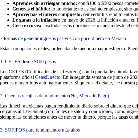
Aprendes sin arriesgar mucho:
con $100 o $500 pesos cometes 
Generas el hábito:
lo importante no es cuánto empiezas, sino q
Aprovechas el interés compuesto:
reinvertir tus rendimientos 
Le ganas a la inflación:
en mayo de 2026 la inflación anual en M
Cero excusas:
casi todas estas opciones se manejan desde el celul
7 formas de generar ingresos pasivos con poco dinero en México
Estas son opciones reales, ordenadas de menor a mayor esfuerzo. Puedes
1. CETES desde $100 pesos
Los CETES (Certificados de la Tesorería) son la puerta de entrada fav
plataforma oficial
CetesDirecto
. En la segunda semana de junio de 2026
puedes reinvertirlos automáticamente. Si quieres el detalle, lee nuestra
2. Cuentas y cajitas de rendimiento (Nu, Mercado Pago)
Las fintech mexicanas pagan rendimiento diario sobre el dinero que de
cercanas al 13% anual (con límites de saldo y condiciones, como ingres
siempre las condiciones antes de mover tu dinero, porque las tasas cam
3. SOFIPOS para rendimientos más altos