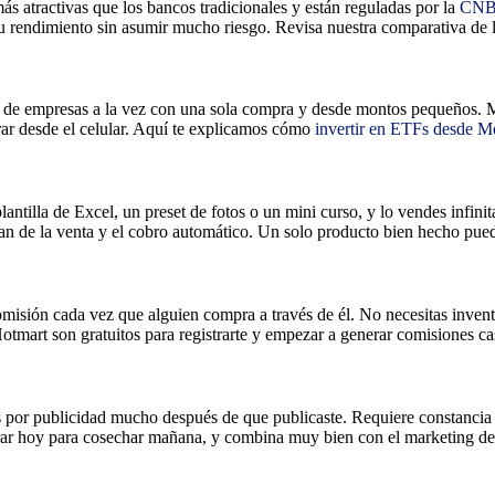
 atractivas que los bancos tradicionales y están reguladas por la
CN
 tu rendimiento sin asumir mucho riesgo. Revisa nuestra comparativa de 
ntos de empresas a la vez con una sola compra y desde montos pequeños.
 desde el celular. Aquí te explicamos cómo
invertir en ETFs desde M
ntilla de Excel, un preset de fotos o un mini curso, y lo vendes infinit
n de la venta y el cobro automático. Un solo producto bien hecho pue
isión cada vez que alguien compra a través de él. No necesitas inventa
rt son gratuitos para registrarte y empezar a generar comisiones cas
r publicidad mucho después de que publicaste. Requiere constancia al 
brar hoy para cosechar mañana, y combina muy bien con el marketing de 