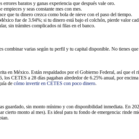
errores baratos y ganas experiencia que después vale oro.
ue empieces y seas constante mes con mes.
hace que tu dinero crezca como bola de nieve con el paso del tiempo.
éxico fue de 3.94%; si tu dinero está bajo el colchón, pierde valor ca
ar, sin trámites complicados ni filas en el banco.
 combinar varias según tu perfil y tu capital disponible. No tienes qu
orita en México. Están respaldados por el Gobierno Federal, así que el
, los CETES a 28 días pagaban alrededor de 6.25% anual, por encima de
 guía de
cómo invertir en CETES con poco dinero
.
jas guardado, sin monto mínimo y con disponibilidad inmediata. En 202
ar cierto monto al mes). Es ideal para tu fondo de emergencia: rinde mi
bian.