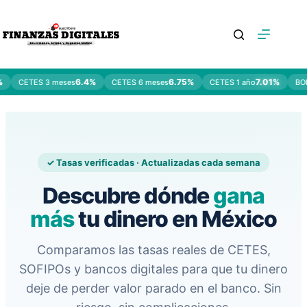
Saltar
al
contenido
6.4%
6.75%
7.01%
CETES 3 meses
CETES 6 meses
CETES 1 año
BOND
✓ Tasas verificadas · Actualizadas cada semana
Descubre dónde
gana
más
tu dinero en México
Comparamos las tasas reales de CETES,
SOFIPOs y bancos digitales para que tu dinero
deje de perder valor parado en el banco. Sin