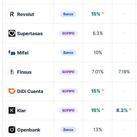
15%
-
Revolut
Banco
6.3%
-
Supertasas
SOFIPO
10%
-
Mifel
Banco
7.01%
7.19%
Finsus
SOFIPO
15%
-
DiDi Cuenta
SOFIPO
15%
8.2%
Klar
SOFIPO
13%
-
Openbank
Banco