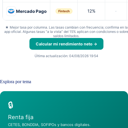
12%
-
Mercado Pago
Fintech
★ Mejor tasa por columna. Las tasas cambian con frecuencia; confirma en la
app oficial. Algunas tasas “a la vista” del 15% aplican con condiciones o sobr
saldos limitados.
Calcular mi rendimiento neto →
Última actualización: 04/08/2026 19:54
Explora por tema
🔒
Renta fija
CETES, BONDDIA, SOFIPOs y bancos digitales.