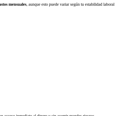
gastos mensuales
, aunque esto puede variar según tu estabilidad laboral
n acceso inmediato al dinero y sin asumir grandes riesgos.