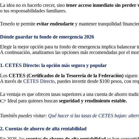
La idea no es hacerlo crecer, sino
tener acceso inmediato sin perder 
o tus responsabilidades familiares.
Tenerlo te permite
evitar endeudarte
y mantener tranquilidad financier
Dónde guardar tu fondo de emergencia 2026
Elegir la mejor opción para tu fondo de emergencia implica balancear t
A continuación, analizamos las opciones más recomendadas por el mo
1. CETES Directo: la opción más segura y popular
Los
CETES (Certificados de la Tesorería de la Federación)
siguen 
A través de
CETES Directo
, puedes invertir desde $100 pesos, con re
La ventaja es que ofrecen tasas superiores a una cuenta de ahorro tradic
👉 Ideal para quienes buscan
seguridad y rendimiento estable.
También puedes visitar:
Qué hacer si las tasas de CETES bajan: alter
2. Cuentas de ahorro de alta rentabilidad
En 2026, las
cuentas de ahorro de alta rentabilidad
se han convertid